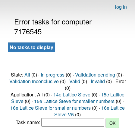
log in
Error tasks for computer
7176545
No tasks to display
State:
All
(0) ·
In progress
(0) ·
Validation pending
(0) ·
Validation inconclusive
(0) ·
Valid
(0) ·
Invalid
(0) · Error
(0)
Application: All (0) ·
14e Lattice Sieve
(0) ·
15e Lattice
Sieve
(0) ·
15e Lattice Sieve for smaller numbers
(0) ·
16e Lattice Sieve for smaller numbers
(0) ·
16e Lattice
Sieve V5
(0)
Task name: