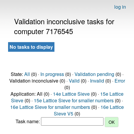
log in
Validation inconclusive tasks for
computer 7176545
No tasks to display
State:
All
(0) ·
In progress
(0) ·
Validation pending
(0) ·
Validation inconclusive (0) ·
Valid
(0) ·
Invalid
(0) ·
Error
(0)
Application: All (0) ·
14e Lattice Sieve
(0) ·
15e Lattice
Sieve
(0) ·
15e Lattice Sieve for smaller numbers
(0) ·
16e Lattice Sieve for smaller numbers
(0) ·
16e Lattice
Sieve V5
(0)
Task name: