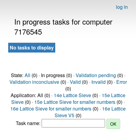
log in
In progress tasks for computer
7176545
No tasks to display
State:
All
(0) · In progress (0) ·
Validation pending
(0) ·
Validation inconclusive
(0) ·
Valid
(0) ·
Invalid
(0) ·
Error
(0)
Application: All (0) ·
14e Lattice Sieve
(0) ·
15e Lattice
Sieve
(0) ·
15e Lattice Sieve for smaller numbers
(0) ·
16e Lattice Sieve for smaller numbers
(0) ·
16e Lattice
Sieve V5
(0)
Task name: