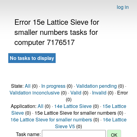
log in
Error 15e Lattice Sieve for
smaller numbers tasks for
computer 7176517
No tasks to display
State:
All
(0) ·
In progress
(0) ·
Validation pending
(0) ·
Validation inconclusive
(0) ·
Valid
(0) ·
Invalid
(0) · Error
(0)
Application:
All
(0) ·
14e Lattice Sieve
(0) ·
15e Lattice
Sieve
(0) · 15e Lattice Sieve for smaller numbers (0) ·
16e Lattice Sieve for smaller numbers
(0) ·
16e Lattice
Sieve V5
(0)
Task name: