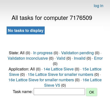
log in
All tasks for computer 7176509
No tasks to display
State: All (0) ·
In progress
(0) ·
Validation pending
(0) ·
Validation inconclusive
(0) ·
Valid
(0) ·
Invalid
(0) ·
Error
(0)
Application: All (0) ·
14e Lattice Sieve
(0) ·
15e Lattice
Sieve
(0) ·
15e Lattice Sieve for smaller numbers
(0) ·
16e Lattice Sieve for smaller numbers
(0) ·
16e Lattice
Sieve V5
(0)
Task name: