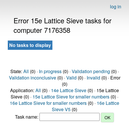
log in
Error 15e Lattice Sieve tasks for
computer 7176358
No tasks to display
State:
All
(0) ·
In progress
(0) ·
Validation pending
(0) ·
Validation inconclusive
(0) ·
Valid
(0) ·
Invalid
(0) · Error
(0)
Application:
All
(0) ·
14e Lattice Sieve
(0) · 15e Lattice
Sieve (0) ·
15e Lattice Sieve for smaller numbers
(0) ·
16e Lattice Sieve for smaller numbers
(0) ·
16e Lattice
Sieve V5
(0)
Task name: