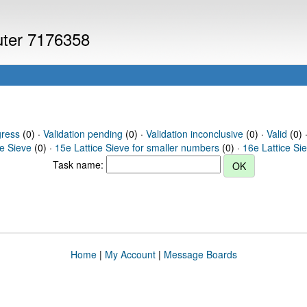
puter 7176358
gress
(0) ·
Validation pending
(0) ·
Validation inconclusive
(0) ·
Valid
(0) 
ce Sieve
(0) ·
15e Lattice Sieve for smaller numbers
(0) ·
16e Lattice Si
Task name:
Home
|
My Account
|
Message Boards