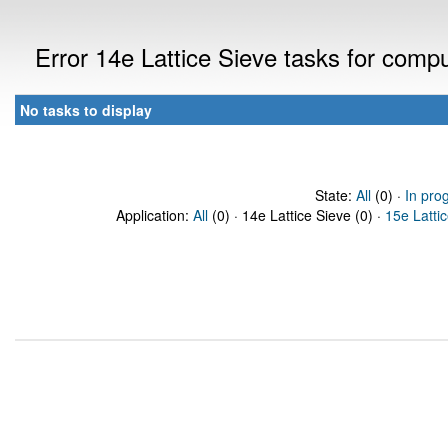
Error 14e Lattice Sieve tasks for com
No tasks to display
State:
All
(0) ·
In pro
Application:
All
(0) · 14e Lattice Sieve (0) ·
15e Latti