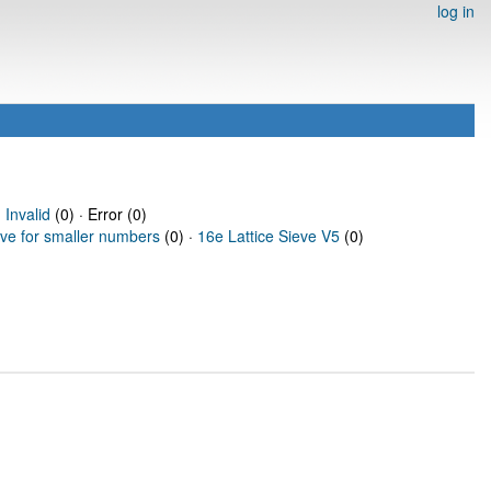
log in
·
Invalid
(0) · Error (0)
eve for smaller numbers
(0) ·
16e Lattice Sieve V5
(0)