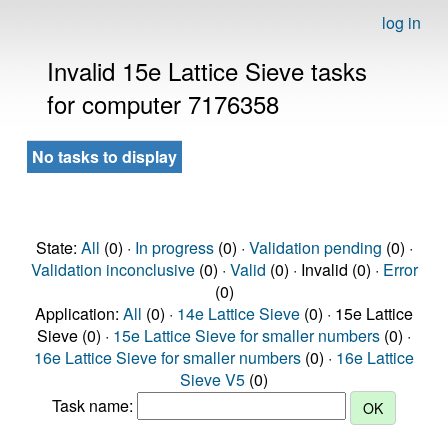
log in
Invalid 15e Lattice Sieve tasks
for computer 7176358
No tasks to display
State:
All
(0) ·
In progress
(0) ·
Validation pending
(0) ·
Validation inconclusive
(0) ·
Valid
(0) · Invalid (0) ·
Error
(0)
Application:
All
(0) ·
14e Lattice Sieve
(0) · 15e Lattice
Sieve (0) ·
15e Lattice Sieve for smaller numbers
(0) ·
16e Lattice Sieve for smaller numbers
(0) ·
16e Lattice
Sieve V5
(0)
Task name: