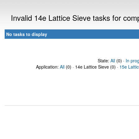
Invalid 14e Lattice Sieve tasks for co
No tasks to display
State:
All
(0) ·
In pro
Application:
All
(0) · 14e Lattice Sieve (0) ·
15e Latti