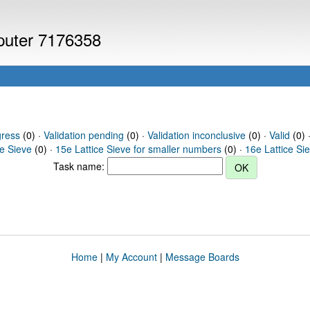
mputer 7176358
gress
(0) ·
Validation pending
(0) ·
Validation inconclusive
(0) ·
Valid
(0) ·
ce Sieve
(0) ·
15e Lattice Sieve for smaller numbers
(0) ·
16e Lattice Si
Task name:
Home
|
My Account
|
Message Boards