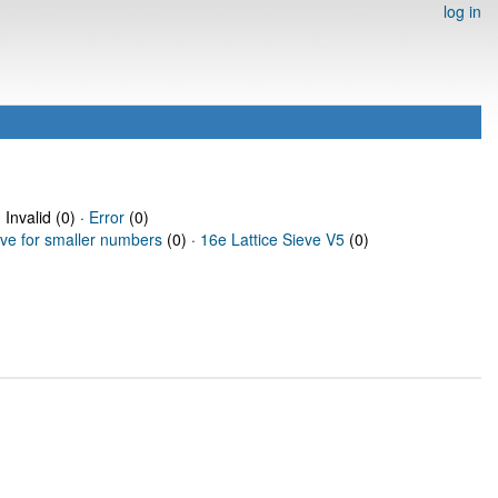
log in
 Invalid (0) ·
Error
(0)
eve for smaller numbers
(0) ·
16e Lattice Sieve V5
(0)