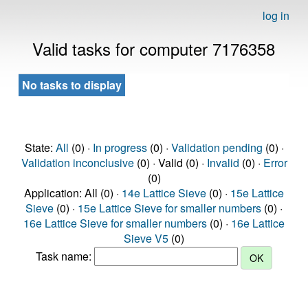
log in
Valid tasks for computer 7176358
No tasks to display
State:
All
(0) ·
In progress
(0) ·
Validation pending
(0) ·
Validation inconclusive
(0) · Valid (0) ·
Invalid
(0) ·
Error
(0)
Application: All (0) ·
14e Lattice Sieve
(0) ·
15e Lattice
Sieve
(0) ·
15e Lattice Sieve for smaller numbers
(0) ·
16e Lattice Sieve for smaller numbers
(0) ·
16e Lattice
Sieve V5
(0)
Task name: