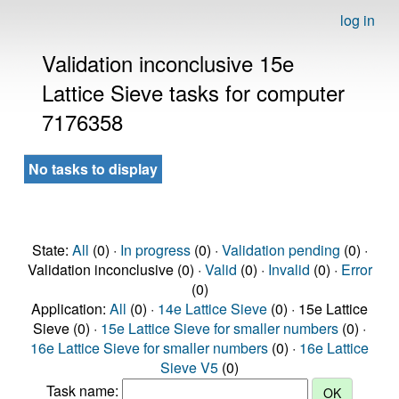
log in
Validation inconclusive 15e
Lattice Sieve tasks for computer
7176358
No tasks to display
State:
All
(0) ·
In progress
(0) ·
Validation pending
(0) ·
Validation inconclusive (0) ·
Valid
(0) ·
Invalid
(0) ·
Error
(0)
Application:
All
(0) ·
14e Lattice Sieve
(0) · 15e Lattice
Sieve (0) ·
15e Lattice Sieve for smaller numbers
(0) ·
16e Lattice Sieve for smaller numbers
(0) ·
16e Lattice
Sieve V5
(0)
Task name: