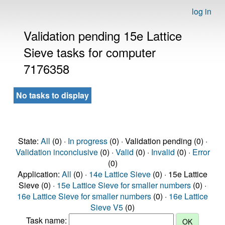
log in
Validation pending 15e Lattice
Sieve tasks for computer
7176358
No tasks to display
State:
All
(0) ·
In progress
(0) · Validation pending (0) ·
Validation inconclusive
(0) ·
Valid
(0) ·
Invalid
(0) ·
Error
(0)
Application:
All
(0) ·
14e Lattice Sieve
(0) · 15e Lattice
Sieve (0) ·
15e Lattice Sieve for smaller numbers
(0) ·
16e Lattice Sieve for smaller numbers
(0) ·
16e Lattice
Sieve V5
(0)
Task name: