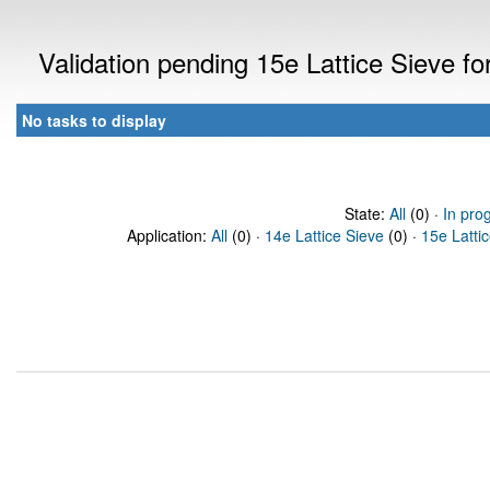
Validation pending 15e Lattice Sieve f
No tasks to display
State:
All
(0) ·
In pro
Application:
All
(0) ·
14e Lattice Sieve
(0) ·
15e Latti