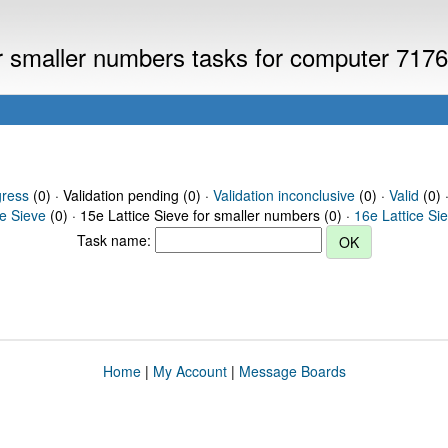
or smaller numbers tasks for computer 717
gress
(0) · Validation pending (0) ·
Validation inconclusive
(0) ·
Valid
(0) 
ce Sieve
(0) · 15e Lattice Sieve for smaller numbers (0) ·
16e Lattice Si
Task name:
Home
|
My Account
|
Message Boards