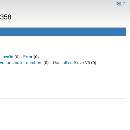
log in
6358
·
Invalid
(0) ·
Error
(0)
eve for smaller numbers
(0) ·
16e Lattice Sieve V5
(0)