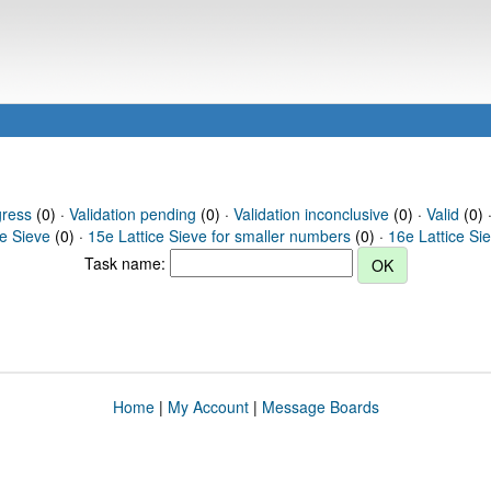
gress
(0) ·
Validation pending
(0) ·
Validation inconclusive
(0) ·
Valid
(0) 
ce Sieve
(0) ·
15e Lattice Sieve for smaller numbers
(0) ·
16e Lattice Si
Task name:
Home
|
My Account
|
Message Boards