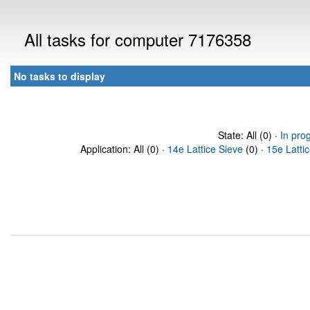
All tasks for computer 7176358
No tasks to display
State: All (0) ·
In pro
Application: All (0) ·
14e Lattice Sieve
(0) ·
15e Latti