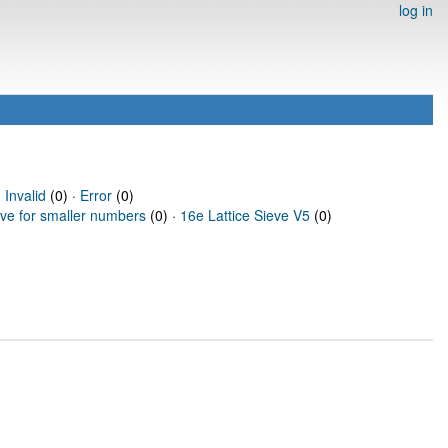
log in
·
Invalid
(0) ·
Error
(0)
eve for smaller numbers
(0) ·
16e Lattice Sieve V5
(0)