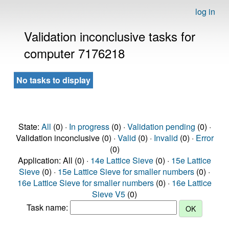
log in
Validation inconclusive tasks for
computer 7176218
No tasks to display
State:
All
(0) ·
In progress
(0) ·
Validation pending
(0) ·
Validation inconclusive (0) ·
Valid
(0) ·
Invalid
(0) ·
Error
(0)
Application: All (0) ·
14e Lattice Sieve
(0) ·
15e Lattice
Sieve
(0) ·
15e Lattice Sieve for smaller numbers
(0) ·
16e Lattice Sieve for smaller numbers
(0) ·
16e Lattice
Sieve V5
(0)
Task name: