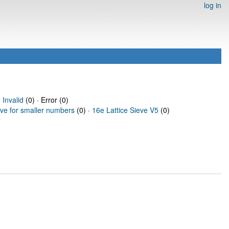
log in
·
Invalid
(0) · Error (0)
eve for smaller numbers
(0) ·
16e Lattice Sieve V5
(0)