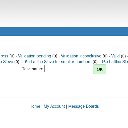
gress
(0) ·
Validation pending
(0) ·
Validation inconclusive
(0) ·
Valid
(0) 
ce Sieve
(0) ·
15e Lattice Sieve for smaller numbers
(0) ·
16e Lattice Si
Task name:
Home
|
My Account
|
Message Boards