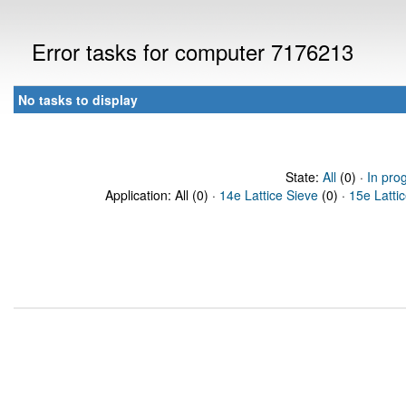
Error tasks for computer 7176213
No tasks to display
State:
All
(0) ·
In pro
Application: All (0) ·
14e Lattice Sieve
(0) ·
15e Latti