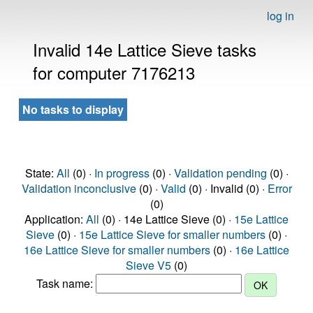
log in
Invalid 14e Lattice Sieve tasks
for computer 7176213
No tasks to display
State:
All
(0) ·
In progress
(0) ·
Validation pending
(0) ·
Validation inconclusive
(0) ·
Valid
(0) · Invalid (0) ·
Error
(0)
Application:
All
(0) · 14e Lattice Sieve (0) ·
15e Lattice
Sieve
(0) ·
15e Lattice Sieve for smaller numbers
(0) ·
16e Lattice Sieve for smaller numbers
(0) ·
16e Lattice
Sieve V5
(0)
Task name: