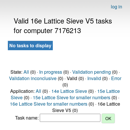
log in
Valid 16e Lattice Sieve V5 tasks
for computer 7176213
No tasks to display
State:
All
(0) ·
In progress
(0) ·
Validation pending
(0) ·
Validation inconclusive
(0) · Valid (0) ·
Invalid
(0) ·
Error
(0)
Application:
All
(0) ·
14e Lattice Sieve
(0) ·
15e Lattice
Sieve
(0) ·
15e Lattice Sieve for smaller numbers
(0) ·
16e Lattice Sieve for smaller numbers
(0) · 16e Lattice
Sieve V5 (0)
Task name: