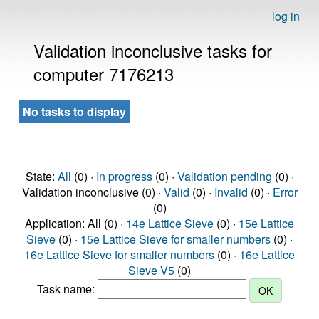
log in
Validation inconclusive tasks for
computer 7176213
No tasks to display
State:
All
(0) ·
In progress
(0) ·
Validation pending
(0) ·
Validation inconclusive (0) ·
Valid
(0) ·
Invalid
(0) ·
Error
(0)
Application: All (0) ·
14e Lattice Sieve
(0) ·
15e Lattice
Sieve
(0) ·
15e Lattice Sieve for smaller numbers
(0) ·
16e Lattice Sieve for smaller numbers
(0) ·
16e Lattice
Sieve V5
(0)
Task name: