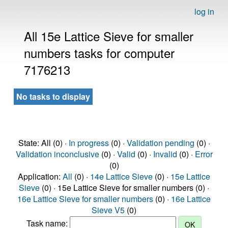
log in
All 15e Lattice Sieve for smaller
numbers tasks for computer
7176213
No tasks to display
State: All (0) ·
In progress
(0) ·
Validation pending
(0) ·
Validation inconclusive
(0) ·
Valid
(0) ·
Invalid
(0) ·
Error
(0)
Application:
All
(0) ·
14e Lattice Sieve
(0) ·
15e Lattice
Sieve
(0) · 15e Lattice Sieve for smaller numbers (0) ·
16e Lattice Sieve for smaller numbers
(0) ·
16e Lattice
Sieve V5
(0)
Task name: