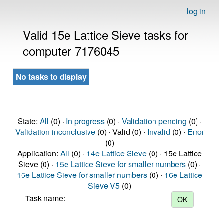
log in
Valid 15e Lattice Sieve tasks for
computer 7176045
No tasks to display
State:
All
(0) ·
In progress
(0) ·
Validation pending
(0) ·
Validation inconclusive
(0) · Valid (0) ·
Invalid
(0) ·
Error
(0)
Application:
All
(0) ·
14e Lattice Sieve
(0) · 15e Lattice
Sieve (0) ·
15e Lattice Sieve for smaller numbers
(0) ·
16e Lattice Sieve for smaller numbers
(0) ·
16e Lattice
Sieve V5
(0)
Task name: