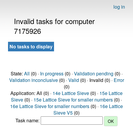
log in
Invalid tasks for computer
7175926
No tasks to display
State:
All
(0) ·
In progress
(0) ·
Validation pending
(0) ·
Validation inconclusive
(0) ·
Valid
(0) · Invalid (0) ·
Error
(0)
Application: All (0) ·
14e Lattice Sieve
(0) ·
15e Lattice
Sieve
(0) ·
15e Lattice Sieve for smaller numbers
(0) ·
16e Lattice Sieve for smaller numbers
(0) ·
16e Lattice
Sieve V5
(0)
Task name: