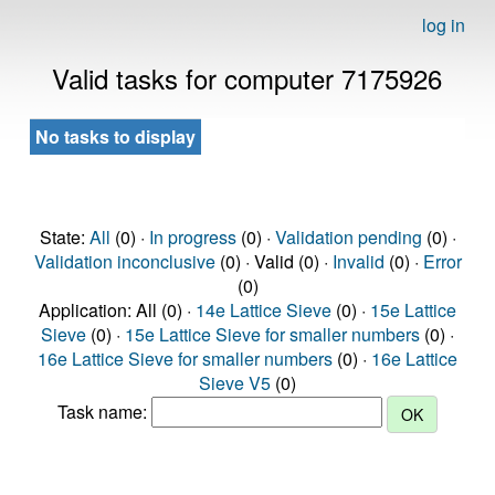
log in
Valid tasks for computer 7175926
No tasks to display
State:
All
(0) ·
In progress
(0) ·
Validation pending
(0) ·
Validation inconclusive
(0) · Valid (0) ·
Invalid
(0) ·
Error
(0)
Application: All (0) ·
14e Lattice Sieve
(0) ·
15e Lattice
Sieve
(0) ·
15e Lattice Sieve for smaller numbers
(0) ·
16e Lattice Sieve for smaller numbers
(0) ·
16e Lattice
Sieve V5
(0)
Task name: