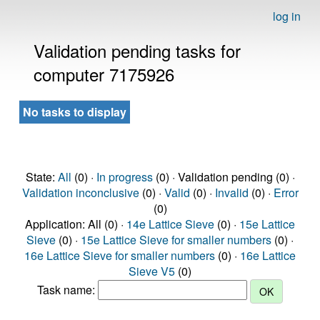
log in
Validation pending tasks for
computer 7175926
No tasks to display
State:
All
(0) ·
In progress
(0) · Validation pending (0) ·
Validation inconclusive
(0) ·
Valid
(0) ·
Invalid
(0) ·
Error
(0)
Application: All (0) ·
14e Lattice Sieve
(0) ·
15e Lattice
Sieve
(0) ·
15e Lattice Sieve for smaller numbers
(0) ·
16e Lattice Sieve for smaller numbers
(0) ·
16e Lattice
Sieve V5
(0)
Task name: