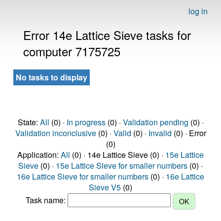
log in
Error 14e Lattice Sieve tasks for
computer 7175725
No tasks to display
State:
All
(0) ·
In progress
(0) ·
Validation pending
(0) ·
Validation inconclusive
(0) ·
Valid
(0) ·
Invalid
(0) · Error
(0)
Application:
All
(0) · 14e Lattice Sieve (0) ·
15e Lattice
Sieve
(0) ·
15e Lattice Sieve for smaller numbers
(0) ·
16e Lattice Sieve for smaller numbers
(0) ·
16e Lattice
Sieve V5
(0)
Task name: