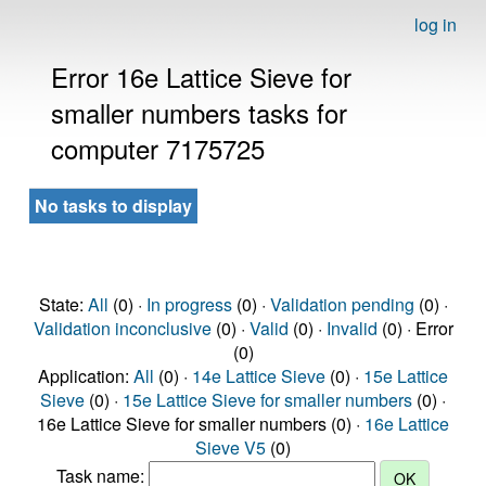
log in
Error 16e Lattice Sieve for
smaller numbers tasks for
computer 7175725
No tasks to display
State:
All
(0) ·
In progress
(0) ·
Validation pending
(0) ·
Validation inconclusive
(0) ·
Valid
(0) ·
Invalid
(0) · Error
(0)
Application:
All
(0) ·
14e Lattice Sieve
(0) ·
15e Lattice
Sieve
(0) ·
15e Lattice Sieve for smaller numbers
(0) ·
16e Lattice Sieve for smaller numbers (0) ·
16e Lattice
Sieve V5
(0)
Task name: