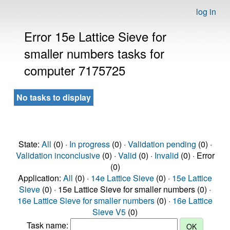
log in
Error 15e Lattice Sieve for
smaller numbers tasks for
computer 7175725
No tasks to display
State:
All
(0) ·
In progress
(0) ·
Validation pending
(0) ·
Validation inconclusive
(0) ·
Valid
(0) ·
Invalid
(0) · Error
(0)
Application:
All
(0) ·
14e Lattice Sieve
(0) ·
15e Lattice
Sieve
(0) · 15e Lattice Sieve for smaller numbers (0) ·
16e Lattice Sieve for smaller numbers
(0) ·
16e Lattice
Sieve V5
(0)
Task name: