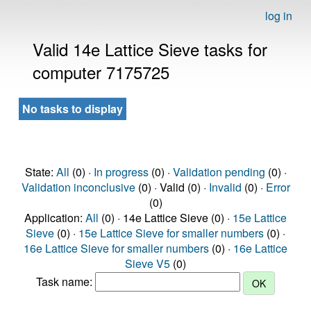
log in
Valid 14e Lattice Sieve tasks for
computer 7175725
No tasks to display
State:
All
(0) ·
In progress
(0) ·
Validation pending
(0) ·
Validation inconclusive
(0) · Valid (0) ·
Invalid
(0) ·
Error
(0)
Application:
All
(0) · 14e Lattice Sieve (0) ·
15e Lattice
Sieve
(0) ·
15e Lattice Sieve for smaller numbers
(0) ·
16e Lattice Sieve for smaller numbers
(0) ·
16e Lattice
Sieve V5
(0)
Task name: