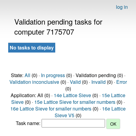
log in
Validation pending tasks for
computer 7175707
No tasks to display
State:
All
(0) ·
In progress
(0) · Validation pending (0) ·
Validation inconclusive
(0) ·
Valid
(0) ·
Invalid
(0) ·
Error
(0)
Application: All (0) ·
14e Lattice Sieve
(0) ·
15e Lattice
Sieve
(0) ·
15e Lattice Sieve for smaller numbers
(0) ·
16e Lattice Sieve for smaller numbers
(0) ·
16e Lattice
Sieve V5
(0)
Task name: