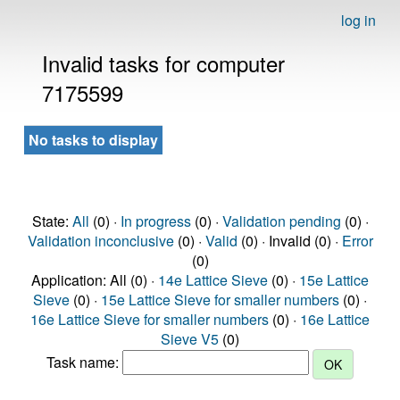
log in
Invalid tasks for computer
7175599
No tasks to display
State:
All
(0) ·
In progress
(0) ·
Validation pending
(0) ·
Validation inconclusive
(0) ·
Valid
(0) · Invalid (0) ·
Error
(0)
Application: All (0) ·
14e Lattice Sieve
(0) ·
15e Lattice
Sieve
(0) ·
15e Lattice Sieve for smaller numbers
(0) ·
16e Lattice Sieve for smaller numbers
(0) ·
16e Lattice
Sieve V5
(0)
Task name: