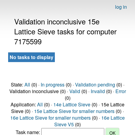
log in
Validation inconclusive 15e
Lattice Sieve tasks for computer
7175599
No tasks to display
State:
All
(0) ·
In progress
(0) ·
Validation pending
(0) ·
Validation inconclusive (0) ·
Valid
(0) ·
Invalid
(0) ·
Error
(0)
Application:
All
(0) ·
14e Lattice Sieve
(0) · 15e Lattice
Sieve (0) ·
15e Lattice Sieve for smaller numbers
(0) ·
16e Lattice Sieve for smaller numbers
(0) ·
16e Lattice
Sieve V5
(0)
Task name: