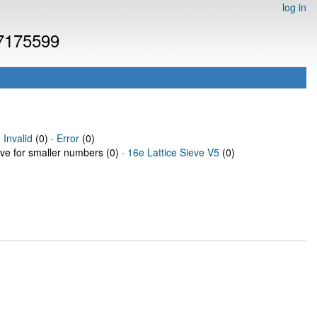
log in
 7175599
·
Invalid
(0) ·
Error
(0)
eve for smaller numbers (0) ·
16e Lattice Sieve V5
(0)