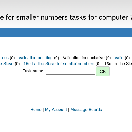
eve for smaller numbers tasks for computer
gress
(0) ·
Validation pending
(0) · Validation inconclusive (0) ·
Valid
(0) 
ce Sieve
(0) ·
15e Lattice Sieve for smaller numbers
(0) · 16e Lattice Si
Task name:
Home
|
My Account
|
Message Boards