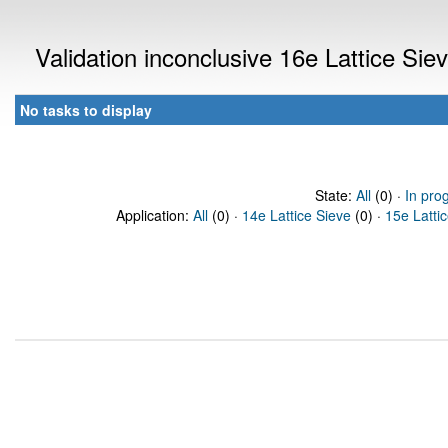
Validation inconclusive 16e Lattice Si
No tasks to display
State:
All
(0) ·
In pro
Application:
All
(0) ·
14e Lattice Sieve
(0) ·
15e Latti