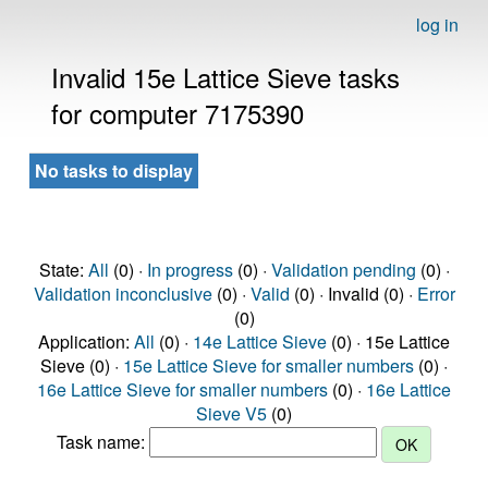
log in
Invalid 15e Lattice Sieve tasks
for computer 7175390
No tasks to display
State:
All
(0) ·
In progress
(0) ·
Validation pending
(0) ·
Validation inconclusive
(0) ·
Valid
(0) · Invalid (0) ·
Error
(0)
Application:
All
(0) ·
14e Lattice Sieve
(0) · 15e Lattice
Sieve (0) ·
15e Lattice Sieve for smaller numbers
(0) ·
16e Lattice Sieve for smaller numbers
(0) ·
16e Lattice
Sieve V5
(0)
Task name: