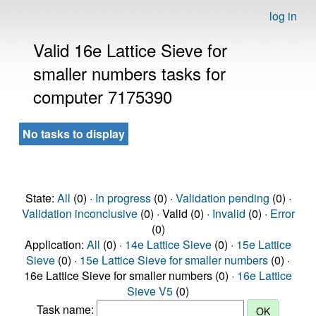
log in
Valid 16e Lattice Sieve for
smaller numbers tasks for
computer 7175390
No tasks to display
State:
All
(0) ·
In progress
(0) ·
Validation pending
(0) ·
Validation inconclusive
(0) · Valid (0) ·
Invalid
(0) ·
Error
(0)
Application:
All
(0) ·
14e Lattice Sieve
(0) ·
15e Lattice
Sieve
(0) ·
15e Lattice Sieve for smaller numbers
(0) ·
16e Lattice Sieve for smaller numbers (0) ·
16e Lattice
Sieve V5
(0)
Task name: