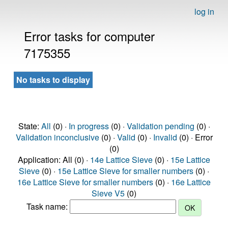
log in
Error tasks for computer
7175355
No tasks to display
State:
All
(0) ·
In progress
(0) ·
Validation pending
(0) ·
Validation inconclusive
(0) ·
Valid
(0) ·
Invalid
(0) · Error
(0)
Application: All (0) ·
14e Lattice Sieve
(0) ·
15e Lattice
Sieve
(0) ·
15e Lattice Sieve for smaller numbers
(0) ·
16e Lattice Sieve for smaller numbers
(0) ·
16e Lattice
Sieve V5
(0)
Task name: