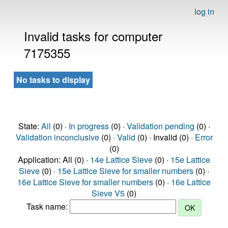
log in
Invalid tasks for computer
7175355
No tasks to display
State:
All
(0) ·
In progress
(0) ·
Validation pending
(0) ·
Validation inconclusive
(0) ·
Valid
(0) · Invalid (0) ·
Error
(0)
Application: All (0) ·
14e Lattice Sieve
(0) ·
15e Lattice
Sieve
(0) ·
15e Lattice Sieve for smaller numbers
(0) ·
16e Lattice Sieve for smaller numbers
(0) ·
16e Lattice
Sieve V5
(0)
Task name: