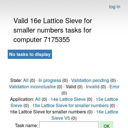
log in
Valid 16e Lattice Sieve for
smaller numbers tasks for
computer 7175355
No tasks to display
State:
All
(0) ·
In progress
(0) ·
Validation pending
(0) ·
Validation inconclusive
(0) · Valid (0) ·
Invalid
(0) ·
Error
(0)
Application:
All
(0) ·
14e Lattice Sieve
(0) ·
15e Lattice
Sieve
(0) ·
15e Lattice Sieve for smaller numbers
(0) ·
16e Lattice Sieve for smaller numbers (0) ·
16e Lattice
Sieve V5
(0)
Task name: