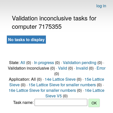
log in
Validation inconclusive tasks for
computer 7175355
No tasks to display
State:
All
(0) ·
In progress
(0) ·
Validation pending
(0) ·
Validation inconclusive (0) ·
Valid
(0) ·
Invalid
(0) ·
Error
(0)
Application: All (0) ·
14e Lattice Sieve
(0) ·
15e Lattice
Sieve
(0) ·
15e Lattice Sieve for smaller numbers
(0) ·
16e Lattice Sieve for smaller numbers
(0) ·
16e Lattice
Sieve V5
(0)
Task name: