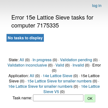
log in
Error 15e Lattice Sieve tasks for
computer 7175335
No tasks to display
State:
All
(0) ·
In progress
(0) ·
Validation pending
(0) ·
Validation inconclusive
(0) ·
Valid
(0) ·
Invalid
(0) · Error
(0)
Application:
All
(0) ·
14e Lattice Sieve
(0) · 15e Lattice
Sieve (0) ·
15e Lattice Sieve for smaller numbers
(0) ·
16e Lattice Sieve for smaller numbers
(0) ·
16e Lattice
Sieve V5
(0)
Task name: