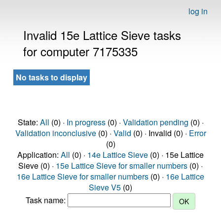
log in
Invalid 15e Lattice Sieve tasks
for computer 7175335
No tasks to display
State:
All
(0) ·
In progress
(0) ·
Validation pending
(0) ·
Validation inconclusive
(0) ·
Valid
(0) · Invalid (0) ·
Error
(0)
Application:
All
(0) ·
14e Lattice Sieve
(0) · 15e Lattice
Sieve (0) ·
15e Lattice Sieve for smaller numbers
(0) ·
16e Lattice Sieve for smaller numbers
(0) ·
16e Lattice
Sieve V5
(0)
Task name: