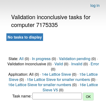
log in
Validation inconclusive tasks for
computer 7175335
No tasks to display
State:
All
(0) ·
In progress
(0) ·
Validation pending
(0) ·
Validation inconclusive (0) ·
Valid
(0) ·
Invalid
(0) ·
Error
(0)
Application: All (0) ·
14e Lattice Sieve
(0) ·
15e Lattice
Sieve
(0) ·
15e Lattice Sieve for smaller numbers
(0) ·
16e Lattice Sieve for smaller numbers
(0) ·
16e Lattice
Sieve V5
(0)
Task name: