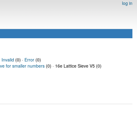
log in
·
Invalid
(0) ·
Error
(0)
eve for smaller numbers
(0) · 16e Lattice Sieve V5 (0)