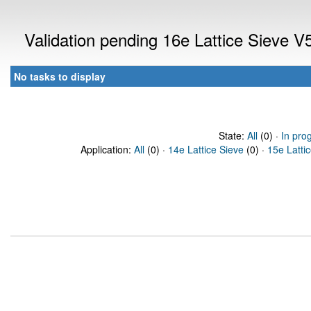
Validation pending 16e Lattice Sieve 
No tasks to display
State:
All
(0) ·
In pro
Application:
All
(0) ·
14e Lattice Sieve
(0) ·
15e Latti