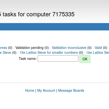
V5 tasks for computer 7175335
gress
(0) · Validation pending (0) ·
Validation inconclusive
(0) ·
Valid
(0) 
ce Sieve
(0) ·
15e Lattice Sieve for smaller numbers
(0) ·
16e Lattice Si
Task name:
Home
|
My Account
|
Message Boards