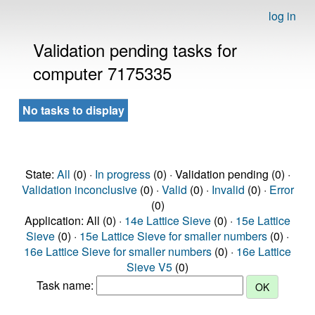
log in
Validation pending tasks for
computer 7175335
No tasks to display
State:
All
(0) ·
In progress
(0) · Validation pending (0) ·
Validation inconclusive
(0) ·
Valid
(0) ·
Invalid
(0) ·
Error
(0)
Application: All (0) ·
14e Lattice Sieve
(0) ·
15e Lattice
Sieve
(0) ·
15e Lattice Sieve for smaller numbers
(0) ·
16e Lattice Sieve for smaller numbers
(0) ·
16e Lattice
Sieve V5
(0)
Task name: