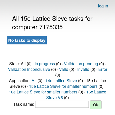
log in
All 15e Lattice Sieve tasks for
computer 7175335
No tasks to display
State: All (0) ·
In progress
(0) ·
Validation pending
(0) ·
Validation inconclusive
(0) ·
Valid
(0) ·
Invalid
(0) ·
Error
(0)
Application:
All
(0) ·
14e Lattice Sieve
(0) · 15e Lattice
Sieve (0) ·
15e Lattice Sieve for smaller numbers
(0) ·
16e Lattice Sieve for smaller numbers
(0) ·
16e Lattice
Sieve V5
(0)
Task name: