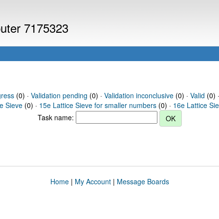
puter 7175323
gress
(0) ·
Validation pending
(0) ·
Validation inconclusive
(0) ·
Valid
(0) 
ce Sieve
(0) ·
15e Lattice Sieve for smaller numbers
(0) ·
16e Lattice Si
Task name:
Home
|
My Account
|
Message Boards