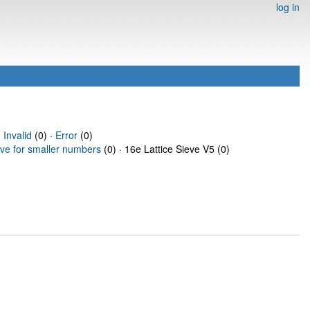
log in
·
Invalid
(0) ·
Error
(0)
eve for smaller numbers
(0) · 16e Lattice Sieve V5 (0)