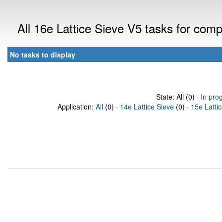
All 16e Lattice Sieve V5 tasks for com
No tasks to display
State: All (0) ·
In pro
Application:
All
(0) ·
14e Lattice Sieve
(0) ·
15e Latti