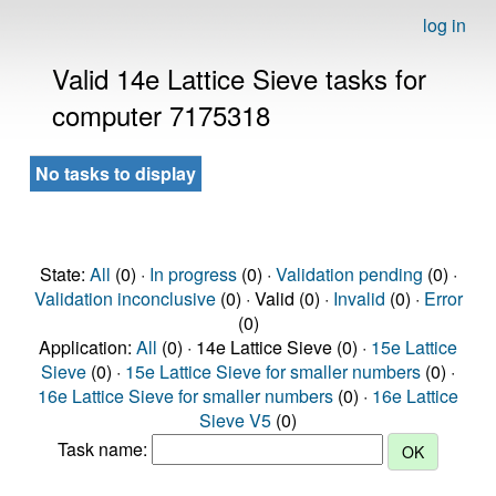
log in
Valid 14e Lattice Sieve tasks for
computer 7175318
No tasks to display
State:
All
(0) ·
In progress
(0) ·
Validation pending
(0) ·
Validation inconclusive
(0) · Valid (0) ·
Invalid
(0) ·
Error
(0)
Application:
All
(0) · 14e Lattice Sieve (0) ·
15e Lattice
Sieve
(0) ·
15e Lattice Sieve for smaller numbers
(0) ·
16e Lattice Sieve for smaller numbers
(0) ·
16e Lattice
Sieve V5
(0)
Task name: