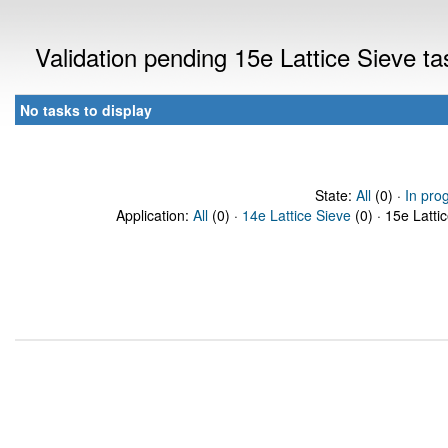
Validation pending 15e Lattice Sieve t
No tasks to display
State:
All
(0) ·
In pro
Application:
All
(0) ·
14e Lattice Sieve
(0) · 15e Latti