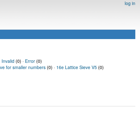
log in
·
Invalid
(0) ·
Error
(0)
eve for smaller numbers
(0) ·
16e Lattice Sieve V5
(0)