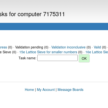
asks for computer 7175311
gress
(0) · Validation pending (0) ·
Validation inconclusive
(0) ·
Valid
(0) 
ce Sieve (0) ·
15e Lattice Sieve for smaller numbers
(0) ·
16e Lattice Si
Task name:
Home
|
My Account
|
Message Boards