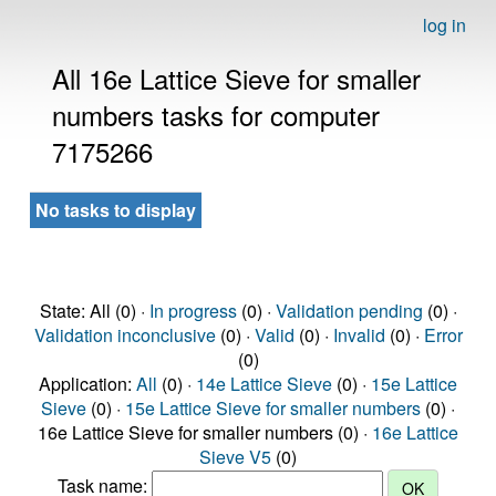
log in
All 16e Lattice Sieve for smaller
numbers tasks for computer
7175266
No tasks to display
State: All (0) ·
In progress
(0) ·
Validation pending
(0) ·
Validation inconclusive
(0) ·
Valid
(0) ·
Invalid
(0) ·
Error
(0)
Application:
All
(0) ·
14e Lattice Sieve
(0) ·
15e Lattice
Sieve
(0) ·
15e Lattice Sieve for smaller numbers
(0) ·
16e Lattice Sieve for smaller numbers (0) ·
16e Lattice
Sieve V5
(0)
Task name: