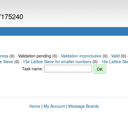
 7175240
gress
(0) · Validation pending (0) ·
Validation inconclusive
(0) ·
Valid
(0) 
ce Sieve
(0) ·
15e Lattice Sieve for smaller numbers
(0) ·
16e Lattice Si
Task name:
Home
|
My Account
|
Message Boards