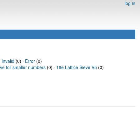
log in
·
Invalid
(0) ·
Error
(0)
eve for smaller numbers
(0) ·
16e Lattice Sieve V5
(0)