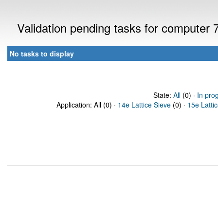
Validation pending tasks for computer
No tasks to display
State:
All
(0) ·
In pro
Application: All (0) ·
14e Lattice Sieve
(0) ·
15e Latti