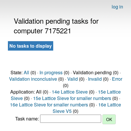
log in
Validation pending tasks for
computer 7175221
No tasks to display
State:
All
(0) ·
In progress
(0) · Validation pending (0) ·
Validation inconclusive
(0) ·
Valid
(0) ·
Invalid
(0) ·
Error
(0)
Application: All (0) ·
14e Lattice Sieve
(0) ·
15e Lattice
Sieve
(0) ·
15e Lattice Sieve for smaller numbers
(0) ·
16e Lattice Sieve for smaller numbers
(0) ·
16e Lattice
Sieve V5
(0)
Task name: